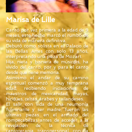
Marisa de Lille
Cantó por vez primera a la edad de 9
meses, este hecho marcó el rumbo de
su vida de manera definitiva.
Debutó como solista en el Palacio de
las Bellas Artes con solo 13 años,
interpretando una pieza de Mozart.
Hija, nieta y bisnieta de músic@s, ha
vivido del canto, por y para el canto
desde que tiene memoria.
Asimismo el andar de su camino
espiritual comenzó a muy temprana
edad, recibiendo iniciaciones de
maestros de mexicanidad, mayas,
hindúes, celtas, árabes y tailandeses.
El salir con vida de una neumonía
fulminante y ser madre, fueron las
últimas piezas en el armado del
rompecabezas antes de acceder a la
revelación de la técnica de
cantoterapia transpersonal con la