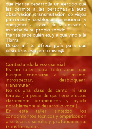
que Marisa desarrolla un ejercicio que
les permite a las personas la auto
observación, transmutación de viejos
patrones y desbloqueo emocional y
energético a través de la emisión y
escucha de su propio sonido.
Marisa sabe quién es, y a qué vino a la
Tierra.
Desde allí te ofrece guía para que
descubras esto en ti mism@.
Contactando la voz esencial
Es un taller para todo aquel que
busque conocerse a si mismo,
introspectar, desbloquear,
transmutar .
No es una clase de canto, ni una
terapia ( a pesar de que tiene efectos
claramente terapéuticos y ayuda
notablemente al desarrollo vocal)
En este taller sintetizo los
conocimientos técnicos y empíricos en
una técnica sencilla y profundamente
transformadora.